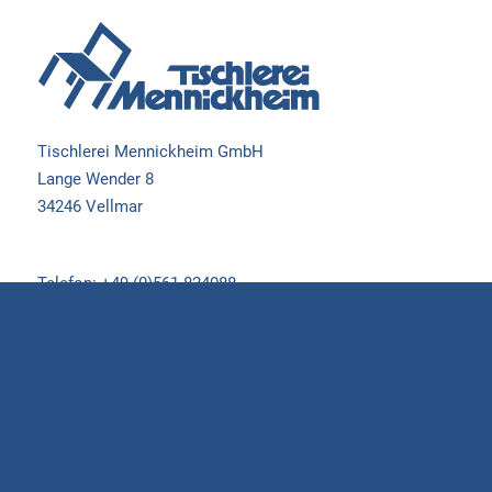
Tischlerei Mennickheim GmbH
Lange Wender 8
34246 Vellmar
Telefon: +49 (0)561 824088
Fax: +49 (0)561 827216
E-Mail: info@mennickheim.de
Öffnungszeiten:
Mo. bis Fr. 7:00 – 17:00
Sa. nach Vereinbarung